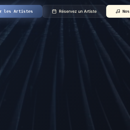
Réservez un Artiste
z les Artistes
Nos